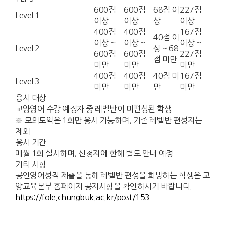
600점
600점
68점 이
227점
Level 1
이상
이상
상
이상
400점
400점
167점
40점 이
이상 ~
이상 ~
이상 ~
Level 2
상 ~ 68
600점
600점
227점
점 미만
미만
미만
미만
400점
400점
40점 미
167점
Level 3
미만
미만
만
미만
응시 대상
교양영어 수강 예정자 중 레벨반이 미편성된 학생
※ 모의토익은 1회만 응시 가능하며, 기존 레벨반 편성자는
제외
응시 기간
매월 1회 실시하며, 신청자에 한해 별도 안내 예정
기타 사항
공인영어성적 제출을 통해 레벨반 편성을 희망하는 학생은 교
양교육본부 홈페이지 공지사항을 확인하시기 바랍니다.
https://fole.chungbuk.ac.kr/post/153