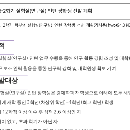
25-2학기 실험실(연구실) 인턴 장학생 선발 계획
_2학기_학부생_실험실(연구실)_인턴_장학생_선발_계획(게시용).hwp(94.0 KB
적
실험실
(
연구실
)
인턴 업무 수행을 통해 연구 활동 경험 조성 및 대
구 보조 인력 활용을 통한 연구력 강화 및 대학원생 확보 기여
발대상
실험실
(
연구실
)
인턴 장학생은 경제학과 재학생으로 아래에 모두 해
기에 재학 중인
3
학년
(
차상위 학년
)~4
학년
(
최고 학년
)
학생
기
12
학점 이상 이수 후 성적
2.6
이상인 자
력이 없고
,
초과 학기가 아닌 자