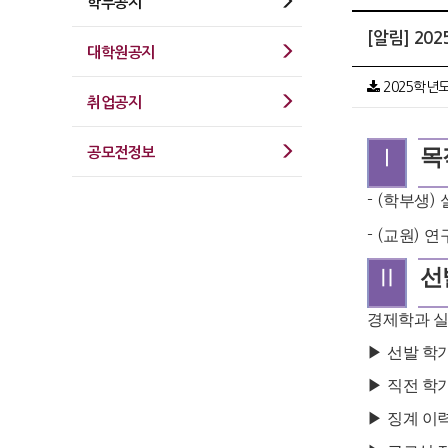
학부공지
[알림] 20
대학원공지
2025학년도
취업공지
공모전정보
Ⅰ
목
- (
학부생
)
- (
교원
)
연
Ⅱ
선
경제학과 
▶
선발 학
▶
직전 학
▶
징계 이