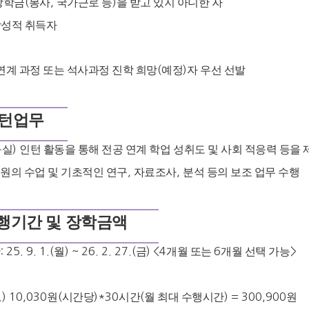
장학금
(
봉사
,
국가근로 등
)
을 받고 있지 아니한 자
성적 취득자
연계 과정 또는 석사과정 진학 희망
(
예정
)
자 우선 선발
턴업무
구실
)
인턴 활동을 통해 전공 연계 학업 성취도 및 사회 적응력 등을 
교원
의 수업 및 기초적인 연구
,
자료조사
,
분석 등의 보조 업무 수행
행기간 및 장학금액
간
: 25. 9. 1.(
월
) ~ 26. 2. 27.(
금
) <4
개월 또는
6
개월 선택 가능
>
액
.) 10,030
원
(
시간당
)*30
시간
(
월 최대 수행시간
) = 300,900
원