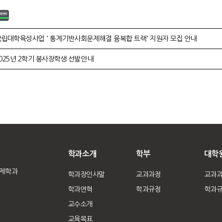
국립대학육성사업 ' 통계기반사회문제해결 융복합 트랙' 지원자 모집 안내
025년 2학기 봉사장학생 선발안내
학과소개
학부
대학
경제학과
학과장인사말
교과과정
교과
학과연혁
학과규정
학과
교수소개
교육목표