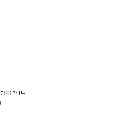
해당자
)
각
1
부
정