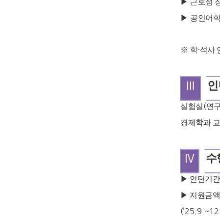
▶
근로성 
▶
공인어학
※
학
·
석사 
Ⅲ
인
실험실
(
연
경제학과 
Ⅳ
수
▶
인턴기
▶
지원금
(’25.9.~12