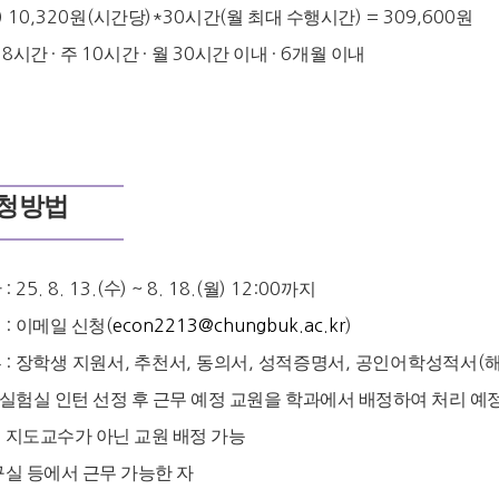
.) 10,320
원
(
시간당
)*30
시간
(
월 최대 수행시간
) = 309,600
원
일
8
시간
·
주
10
시간
·
월
30
시간 이내
· 6
개월 이내
청방법
간
: 25. 8. 13.(수
) ~ 8. 18.(
월
) 12:00
까지
법
:
이메일 신청
(
econ2213@chungbuk.ac.kr
)
류
:
장학생 지원서
,
추천서
,
동의서
,
성적증명서
,
공인어학성적서
(
실험실 인턴 선정 후 근무 예정 교원을 학과에서 배정하여 처리 예
 지도교수가 아닌 교원 배정 가능
구실 등에서 근무 가능한 자