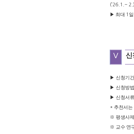
(’26.1.~ 2
▶
최대
1
Ⅴ
신
▶
신청기
▶
신청방
▶
신청서
*
추천서는 
※
평생사제
※
교수 연