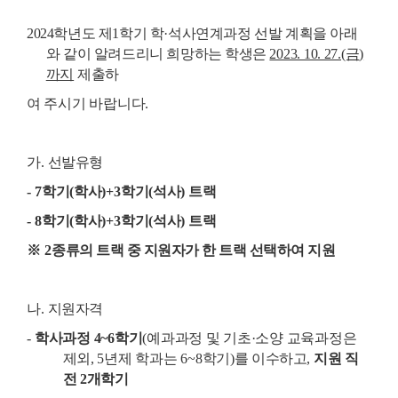
2024
학년도 제
1
학기 학
·
석사연계과정 선발 계획을 아래
와 같이 알려드리니 희망하는
학생은
2023. 10. 27.(금
)
까지
제출하
여 주시기 바랍니다
.
가
.
선발유형
- 7
학기
(
학사
)+3
학기
(
석사
)
트랙
- 8
학기
(
학사
)+3
학기
(
석사
)
트랙
※
2
종류의 트랙 중 지원자가 한 트랙 선택하여 지원
나
.
지원자격
-
학사과정
4~6
학기
(
예과과정 및 기초
·
소양 교육과정은
제외
, 5
년제 학과는
6~8
학기
)
를
이수하고
,
지원 직
전
2
개학기