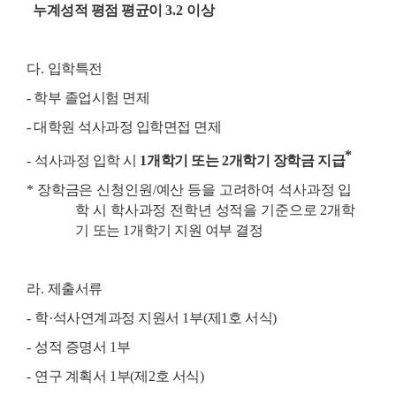
누계성적 평점 평균이
3.2
이상
다
.
입학특전
- 학부 졸업시험 면제
- 대학원 석사과정 입학면접 면제
*
-
석사과정 입학 시
1
개학기 또는
2
개학기 장학금 지급
*
장학금은 신청인원
/
예산 등을 고려하여 석사과정 입
학 시 학사과정 전학년 성적을 기준으로
2
개학
기
또는
1
개학기 지원 여부 결정
라
.
제출서류
-
학
·
석사연계과정 지원서
1
부
(
제
1
호 서식
)
-
성적 증명서
1
부
-
연구 계획서
1
부
(
제
2
호 서식
)