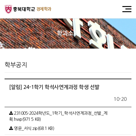
경제학과
학과소개
학부공지
[알림] 24-1학기 학석사연계과정 학생 선발
10-20
231005-2024학년도_1학기_학·석사연계과정_선발_계
획.hwp(971.5 KB)
영문_서식.zip(68.1 KB)