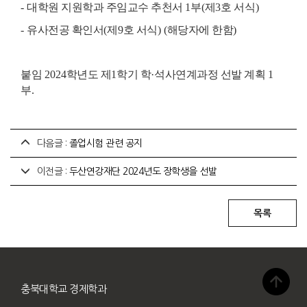
-
대학원 지원학과 주임교수 추천서
1
부
(
제
3
호 서식
)
-
유사전공 확인서
(
제
9
호 서식
) (
해당자에 한함
)
붙임
2024
학년도 제
1
학기 학
·
석사연계과정 선발 계획
1
부
.
다음글 :
졸업시험 관련 공지
이전글 :
두산연강재단 2024년도 장학생을 선발
충북대학교 경제학과