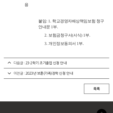
용
붙임
: 1.
학교경영자배상책임보험 청구
안내문
1
부
.
2.
보험금청구서
(
서식
) 1
부
.
3.
개인정보동의서
1
부
.
다음글 :
23-2학기 조기졸업 신청 안내
이전글 :
2023년 보훈(가족)장학 신청 안내