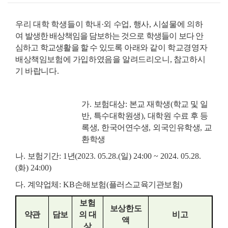
우리 대학 학생들이 학내
·
외 수업
,
행사
,
시설물에 의하
여
발생한 배상책임을 담보하는
것으로 학생들이 보다 안
심하고 학교생활을 할 수 있도록
아래와 같이 학교경영자
배상책임보험에 가입하였음을 알려드리오니
, 참고하시
기 바랍니다.
가
.
보험대상
:
본교 재학생
(
학교 및 일
반
,
특수대학원생
),
대학원 수료 후 등
록생
,
한국어연수생
,
외국인유학생
,
교
환학생
나
.
보험기간
: 1
년
(2023. 05.28.(
일
) 24:00 ~ 2024. 05.28.
(
화
) 24:00)
다
.
계약업체
: KB
손해보험
(
플러스교육기관보험
)
보험
보상한도
약관
담보
의 대
비고
액
상