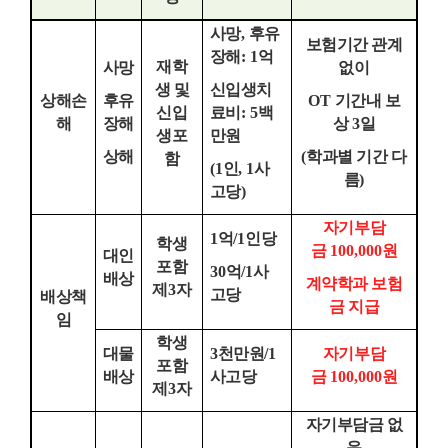
사망
,
후유
보험기간 관계
장해
: 1
억
재학
사망
없이
생 및
신입생치
상해손
후유
OT
기간내 보
신입
료비
: 5
백
해
장해
상
3
일
생포
만원
상해
(
학과별 기간 다
함
(1
인
, 1
사
름
)
고당
)
자기부담
1
억
/1
인당
학생
금
100,000
원
대인
포함
30
억
/1
사
배상
계약학과 보험
제
3
자
고당
배상책
금 지급
임
학생
대물
3
천만원
/1
자기부담
포함
배상
사고당
금
100,000
원
제
3
자
자기부담금 없
음