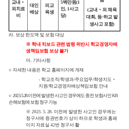
교내
‧
5
백만원
(1
대인
피교
외치료
인
, 1
사고
(
교내
‧
외 체육
배상
육생
비
당
)
대회
,
등
·
하교 발
생사고 포함
)
라
.
보상 한도액 및 보험 대상
※
학내 킥보드 관련 법령 위반시 학교경영자배
생책임보험 보상 불가
마
.
기타사항
○
자세한 내용은 학교 홈페이지에 게재
-
학교조직
/
학생과
/
주요업무
/
학생지도
‧
지원
/
학교경영자배상책임보험 안내
○
2023.5.28.
이전에 발생한 사고인 경우에도 종전 보험사인
KB
손해보험에 보험 청구 가능
※
2023. 5. 28.
이전에 발생한 사고인 경우에는
청구서에 증권번호가 상이 하므로
학생과 홈페
이지 자료실
42
번 청구서 활