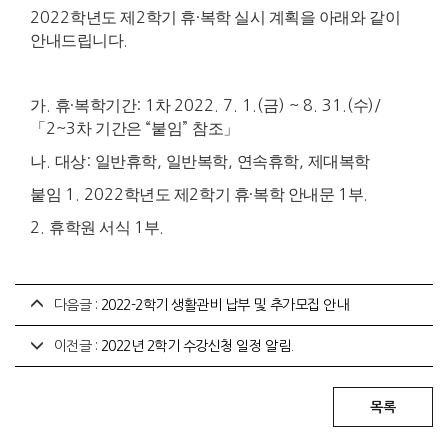
2022
학년도 제
2
학기 휴
·
복학 실시 계획을 아래와 같이
안내드립니다
.
가
.
휴
·
복학기간
: 1
차
2022. 7. 1.(
금
) ~ 8. 31.(
수
)/
「
2~3
차 기간은
“
붙임
”
참조
」
나
.
대상
:
일반휴학
,
일반복학
,
연속휴학
,
제대복학
붙임
1. 2022
학년도 제
2
학기 휴
·
복학 안내문
1
부
.
2.
휴학원 서식
1
부
.
다음글 :
2022-2학기 생활관비 납부 및 추가모집 안내
이전글 :
2022년 2학기 수강신청 일정 알림.