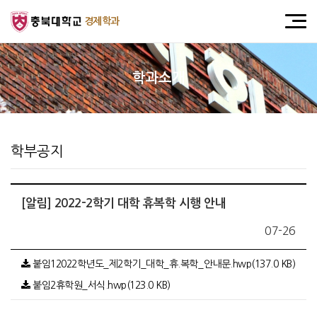
경제학과
학과소개
학부공지
[알림] 2022-2학기 대학 휴복학 시행 안내
07-26
붙임12022학년도_제2학기_대학_휴.복학_안내문.hwp(137.0 KB)
붙임2휴학원_서식.hwp(123.0 KB)