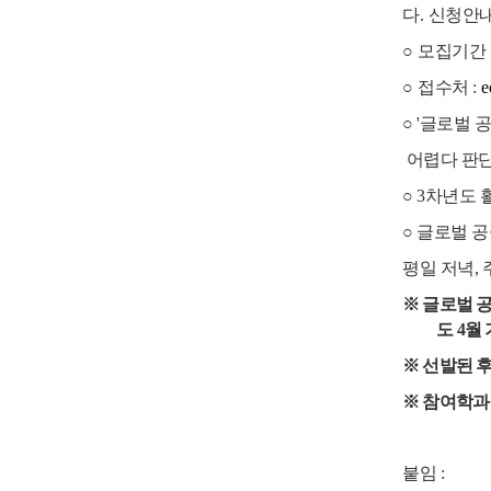
다
.
신청안
○
모집기간
○
접수처
:
e
○ '글로벌
어렵다
판단
○
3차년도 
○ 글로벌 
평일 저녁,
※
글로벌 공
도
4
월
※
선발된 후
※
참여학과 
붙임
: