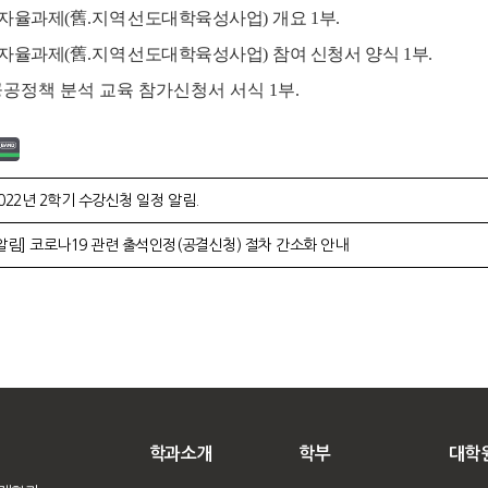
자율과제
(
舊
.
지역선
도대학육성사업
)
개요
1
부
.
자율과제
(
舊
.
지역선
도대학육성사업
)
참여 신청서 양식
1
부
.
 공공정책 분석 교육 참가신청서 서식 1부.
022년 2학기 수강신청 일정 알림.
알림] 코로나19 관련 출석인정(공결신청) 절차 간소화 안내
학과소개
학부
대학