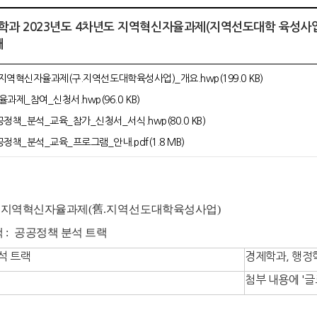
제학과 2023년도 4차년도 지역혁신자율과제(지역선도대학 육성사
내
)_지역혁신자율과제(구.지역선도대학육성사업)_개요.hwp(199.0 KB)
제_참여_신청서.hwp(96.0 KB)
책_분석_교육_참가_신청서_서식.hwp(80.0 KB)
책_분석_교육_프로그램_안내.pdf(1.8 MB)
:
지역혁신자율과제
(
舊
.
지역선
도대학육성사업
)
랙
:
공공정책 분석 트랙
석 트랙
경제학과, 행정
첨부 내용에 '