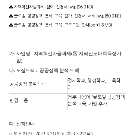
지역혁신자율과제_참여_신청서.hwp(96.0 KB)
글로벌_공공정책_분석_교육_참가_신청서_서식.hwp(80.0 KB)
글로벌_공공정책_분석_교육_프로그램_안내.pdf(1.8 MB)
가
.
사업명
:
지역혁신자율과제
(
舊
.
지역선
도대학육성사
업
)
나
.
모집트랙
:
공공정책 분석 트랙
경제학과, 행정학과, 교육학
공공정책 분석 트랙
과
첨부 내용에 '글로벌 공공정책
변경 내용
분석 교육' 사업 추가
다
.
신청안내
○
모집기간
: 2023.3.21(화
)~2023.3.27(월
)