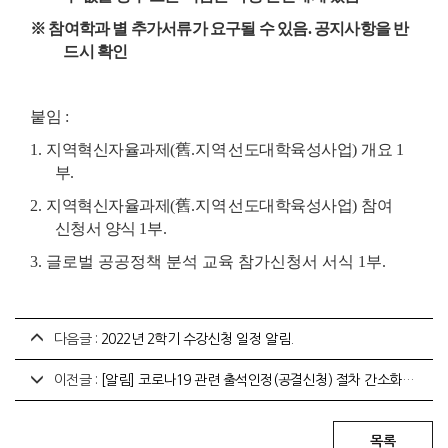
※
참여학과 별 추가서류가 요구될 수 있음
.
공지사항을 반
드시 확인
붙임
:
1.
지역혁신자율과제
(
舊
.
지역선
도대학육성사업
)
개요
1
부
.
2.
지역혁신자율과제
(
舊
.
지역선
도대학육성사업
)
참여
신청서 양식
1
부
.
3. 글로벌 공공정책 분석 교육 참가신청서 서식 1부.
다음글 :
2022년 2학기 수강신청 일정 알림.
이전글 :
[알림] 코로나19 관련 출석인정(공결신청) 절차 간소화 안내