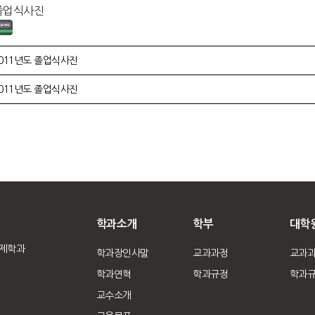
 졸업식사진
011년도 졸업식사진
011년도 졸업식사진
학과소개
학부
대학
경제학과
학과장인사말
교과과정
교과
학과연혁
학과규정
학과
교수소개