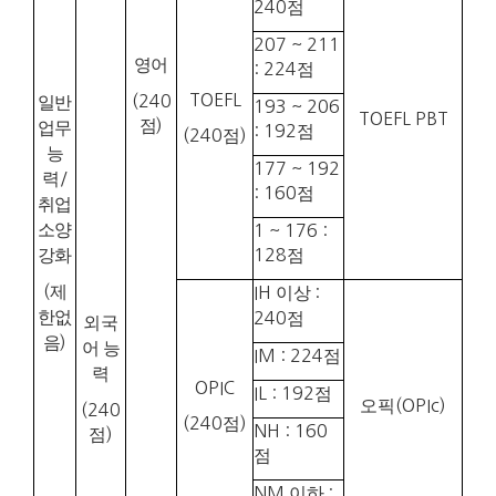
240
점
207 ~ 211
영어
: 224
점
TOEFL
(240
일반
193 ~ 206
TOEFL PBT
점
)
업무
: 192
점
(240
점
)
능
177 ~ 192
력
/
: 160
점
취업
소양
1 ~ 176 :
강화
128
점
(
제
IH
이상
:
한없
240
점
외국
음
)
어 능
IM : 224
점
력
OPIC
IL : 192
점
오픽
(OPIc)
(240
(240
점
)
NH : 160
점
)
점
NM
이하
: