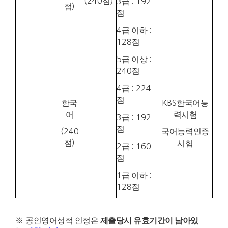
(240
점
)
3
급
: 192
점
)
점
4
급 이하
:
128
점
5
급 이상
:
240
점
4
급
: 224
점
한국
KBS
한국어능
어
력시험
3
급
: 192
점
(240
국어능력인증
점
)
시험
2
급
: 160
점
1
급 이하
:
128
점
※
공인영어성적 인정은
제출당시 유효기간이 남아있