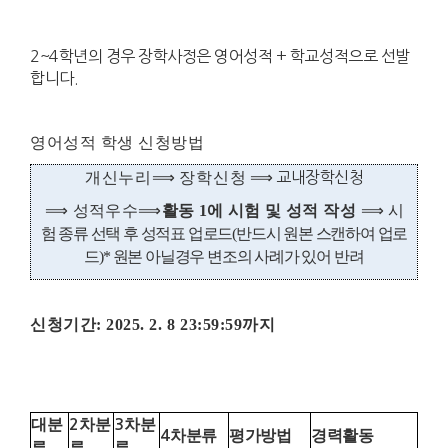
2~4학년의 경우 장학사정은 영어성적 + 학교성적으로 선발
합니다.
영어성적
학생 신청방법
개신누리
⟹
장학신청
⟹ 교내장학신청
⟹
성적우수
⟹
​활동 1에 시험 및 성적 작성
⟹
시
험 종류 선택 후 성적표 업로드(반드시 원본 스캔하여 업로
드)* 원본 아닐경우 변조의 사례가 있어 반려
신청기간
: 2025. 2. 8 23:59:59까지
대분
차분
차분
2
3
차분류
평가방법
경력활동
4
류
류
류