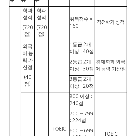
학과
학과
성적
성적
취득점수
×
직전학기 성적
160
(720
(720
점
)
점
)
1
등급
2
개
외국
이상
: 40
점
어 능
력 가
2
등급
2
개
경제학과 외국
산점
이상
: 30
점
어 능력 가산점
(40
3
등급
2
개
점
)
이상
: 20
점
800
이상
:
240
점
700 ~ 799
: 224
점
TOEIC
600 ~ 699
TOEIC