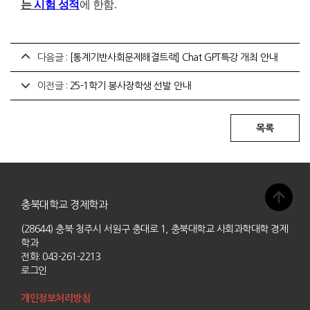
는
시험 성적
에 한함
.
다음글 :
[통계기반사회문제해결트랙] Chat GPT특강 개최 안내
이전글 :
25-1학기 봉사장학생 선발 안내
충북대학교 경제학과
(28644) 충북 청주시 서원구 충대로 1, 충북대학교 사회과학대학 경제
학과
전화: 043-261-2213
로그인
개인정보처리방침